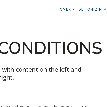
OVER
DE (ON)ZIN V
 CONDITIONS
 with content on the left and
ight.
nectus et netus et malesuada fames ac turpis