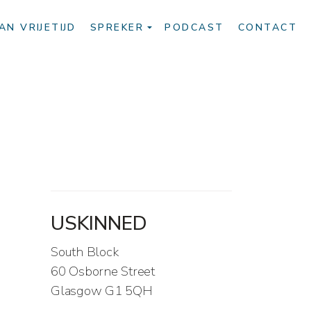
AN VRIJETIJD
SPREKER
PODCAST
CONTACT
USKINNED
South Block
60 Osborne Street
Glasgow G1 5QH