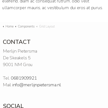
eleifend, diam ac consequat rutrum, odio velit
ullamcorper mauris, ac vestibulum dui eros at purus.
Home
Components
Grid Layout
CONTACT
Merlijn Pietersma
De Skeakels 5
9001 NM Grou
Tel.
0681909921
Mail
info@merlijnpietersma.nl
SOCIAL