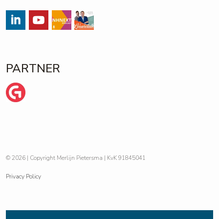
#
#
Streams
https://open.spotify.com/show/
PARTNER
Wij zijn Ginder
© 2026 | Copyright Merlijn Pietersma | KvK 91845041
Privacy Policy