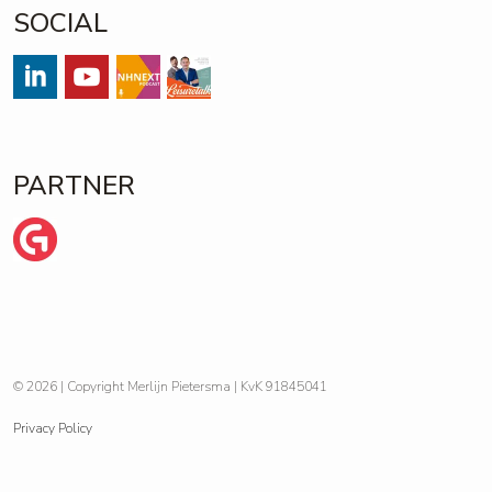
SOCIAL
#
#
Streams
https://open.spotify.com/show/
PARTNER
Wij zijn Ginder
© 2026 | Copyright Merlijn Pietersma | KvK 91845041
Privacy Policy